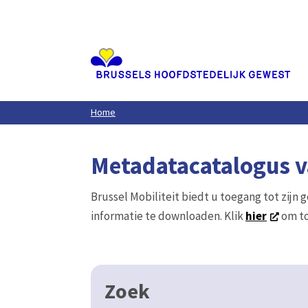
Aller
au
contenu
principal
Home
Metadatacatalogus va
Brussel Mobiliteit biedt u toegang tot zijn 
informatie te downloaden. Klik
hier
om to
Zoek