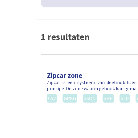
1 resultaten
Zipcar zone
Zipcar is een systeem van deelmobilitei
principe. De zone waarin gebruik kan gema
CSV
GPKG
JSON
SHP
SLD