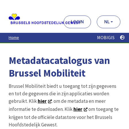
Aller
au
contenu
principal
LOGIN
NL
MOBIGIS
Home
Metadatacatalogus van
Brussel Mobiliteit
Brussel Mobiliteit biedt u toegang tot zijn gegevens
en tot de gegevens die in zijn applicaties worden
gebruikt. Klik
hier
. om de metadata en meer
informatie te downloaden. Klik
hier
om toegang te
krijgen tot de officiële datastore voor het Brussels
Hoofdstedelijk Gewest.