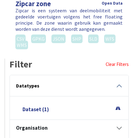
Zipcar zone
Open Data
Zipcar is een systeem van deelmobiliteit met
gedeelde voertuigen volgens het free floating
principe. De zone waarin gebruik kan gemaakt
worden van deze dienst wordt aangegeven.
CSV
GPKG
JSON
SHP
SLD
WFS
WMS
Filter
Clear Filters
Datatypes
Dataset (1)
Organisation