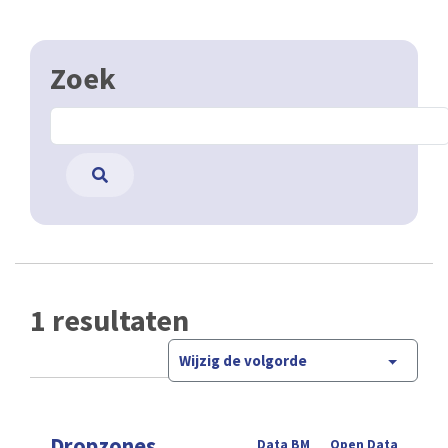
1 resultaten
Wijzig de volgorde
Dropzones
Data BM
Open Data
Dropzones zijn perimeters waar het toegestaan is
om vrije vloot fietsdeelvoertuigen te parkeren,
d.w.z. vrije vloot deelfietsen, -steps en -scooters.
Dropzones worden gemarkeerd in de openbare
ruimte om gebruikers te …
CSV
GPKG
JSON
SHP
SLD
WFS
WMS
Filter
Clear Filters