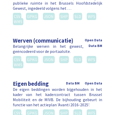
publieke ruimte in het Brussels Hoofdstedelijk
Gewest, ingedeeld volgens het …
CSV
GPKG
JSON
SHP
SLD
WFS
WMS
Werven (communicatie)
Open Data
Belangrijke werven in het gewest,
Data BM
geëncodeerd voor de portaalsite.
CSV
GPKG
JSON
SHP
SLD
WFS
WMS
Eigen bedding
Data BM
Open Data
De eigen beddingen worden bijgehouden in het
kader van het kadercontract tussen Brussel
Mobiliteit en de MIVB. De bijhouding gebeurt in
functie van het actieplan 'Avanti 2016-2025'.
CSV
GPKG
JSON
SHP
SLD
WFS