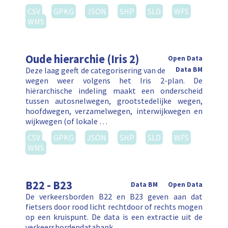
CSV
GPKG
JSON
SHP
SLD
WFS
WMS
Oude hierarchie (Iris 2)
Open Data
Deze laag geeft de categorisering van de
Data BM
wegen weer volgens het Iris 2-plan. De
hiërarchische indeling maakt een onderscheid
tussen autosnelwegen, grootstedelijke wegen,
hoofdwegen, verzamelwegen, interwijkwegen en
wijkwegen (of lokale …
CSV
GPKG
JSON
SHP
SLD
WFS
WMS
B22 - B23
Data BM
Open Data
De verkeersborden B22 en B23 geven aan dat
fietsers door rood licht rechtdoor of rechts mogen
op een kruispunt. De data is een extractie uit de
verkeersbordendatabank.