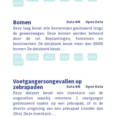
WMS
Bomen
Data BM
Open Data
Deze laag bevat alle bomenrijen gesitueerd langs
de gewestwegen. Deze bomen worden beheerd
door de cel Beplantingen, fonteinen en
kunstwerken. De databank bevat meer dan 30000
bomen. De databank bevat …
CSV
GPKG
JSON
SHP
SLD
WFS
WMS
Voetgangersongevallen op
zebrapaden
Data BM
Open Data
Deze dataset bevat een inventaris van de
ongevallen waarbij minstens 1 voetganger
geblesseerd raakte op een zebrapad, of in de
directe omgeving van een zebrapad (minder dan
10m). Deze inventaris …