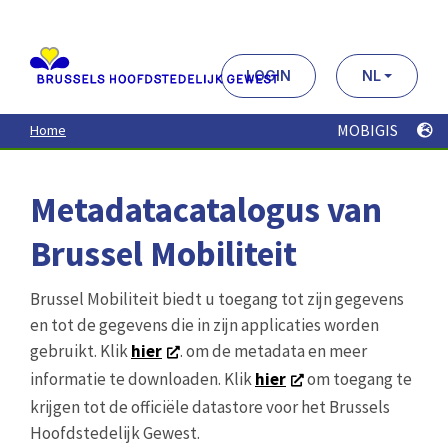
Aller
au
contenu
principal
LOGIN
NL
MOBIGIS
Home
Metadatacatalogus van
Brussel Mobiliteit
Brussel Mobiliteit biedt u toegang tot zijn gegevens
en tot de gegevens die in zijn applicaties worden
gebruikt. Klik
hier
. om de metadata en meer
informatie te downloaden. Klik
hier
om toegang te
krijgen tot de officiële datastore voor het Brussels
Hoofdstedelijk Gewest.