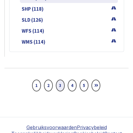
SHP (118)
SLD (126)
WFS (114)
WMS (114)
1
2
3
4
5
Gebruiksvoorwaarden
Privacybeleid