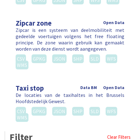
CSV
GPKG
JSON
SHP
WFS
WMS
Zipcar zone
Open Data
Zipcar is een systeem van deelmobiliteit met
gedeelde voertuigen volgens het free floating
principe. De zone waarin gebruik kan gemaakt
worden van deze dienst wordt aangegeven.
CSV
GPKG
JSON
SHP
SLD
WFS
WMS
Taxi stop
Data BM
Open Data
De locaties van de taxihaltes in het Brussels
Hoofdstedelijk Gewest.
CSV
GPKG
JSON
SHP
SLD
WFS
WMS
Filter
Clear Filters