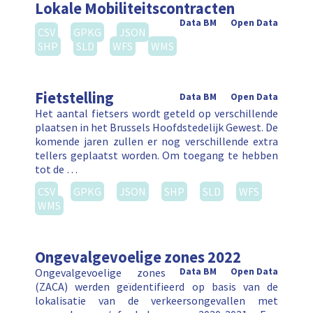
Lokale Mobiliteitscontracten
Data BM
Open Data
CSV
GPKG
JSON
SHP
SLD
WFS
WMS
Fietstelling
Data BM
Open Data
Het aantal fietsers wordt geteld op verschillende
plaatsen in het Brussels Hoofdstedelijk Gewest. De
komende jaren zullen er nog verschillende extra
tellers geplaatst worden. Om toegang te hebben
tot de …
CSV
GPKG
JSON
SHP
SLD
WFS
WMS
Ongevalgevoelige zones 2022
Ongevalgevoelige zones
Data BM
Open Data
(ZACA) werden geïdentifieerd op basis van de
lokalisatie van de verkeersongevallen met