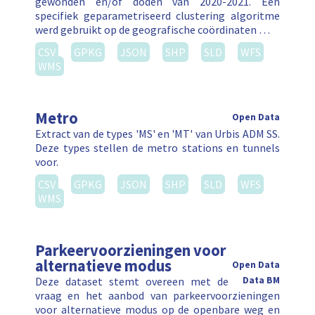
gewonden en/of doden van 2020-2021. Een
specifiek geparametriseerd clustering algoritme
werd gebruikt op de geografische coördinaten …
CSV
GPKG
JSON
SHP
SLD
WFS
WMS
Metro
Open Data
Extract van de types 'MS' en 'MT' van Urbis ADM SS.
Deze types stellen de metro stations en tunnels
voor.
CSV
GPKG
JSON
SHP
SLD
WFS
WMS
Parkeervoorzieningen voor
alternatieve modus
Open Data
Deze dataset stemt overeen met de
Data BM
vraag en het aanbod van parkeervoorzieningen
voor alternatieve modus op de openbare weg en