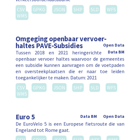
CSV
GPKG
JSON
SHP
SLD
WFS
WMS
Omgeging openbaar vervoer-
haltes PAVE-Subsidies
Open Data
Tussen 2018 en 2021 heringerichte
Data BM
openbaar vervoer haltes waarvoor de gemeentes
een subsidie kunnen aanvragen om de voetpaden
en oversteekplaatsen die er naar toe leiden
toegankelijker te maken. Datum: 2021
CSV
GPKG
JSON
SHP
SLD
WFS
WMS
Euro 5
Data BM
Open Data
De EuroVelo 5 is een Europese fietsroute die van
Engeland tot Rome gaat.