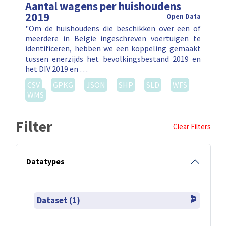
Aantal wagens per huishoudens
2019
Open Data
"Om de huishoudens die beschikken over een of
meerdere in België ingeschreven voertuigen te
identificeren, hebben we een koppeling gemaakt
tussen enerzijds het bevolkingsbestand 2019 en
het DIV 2019 en …
CSV
GPKG
JSON
SHP
SLD
WFS
WMS
Filter
Clear Filters
Datatypes
Dataset (1)