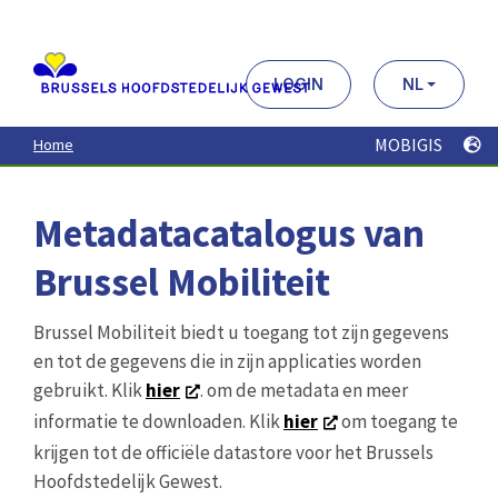
Aller
au
contenu
principal
LOGIN
NL
MOBIGIS
Home
Metadatacatalogus van
Brussel Mobiliteit
Brussel Mobiliteit biedt u toegang tot zijn gegevens
en tot de gegevens die in zijn applicaties worden
gebruikt. Klik
hier
. om de metadata en meer
informatie te downloaden. Klik
hier
om toegang te
krijgen tot de officiële datastore voor het Brussels
Hoofdstedelijk Gewest.