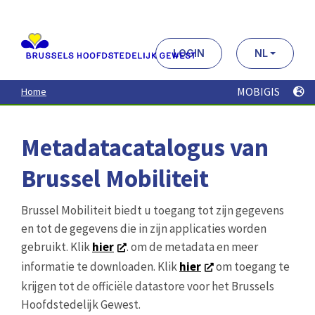
Aller
au
contenu
principal
LOGIN
NL
MOBIGIS
Home
Metadatacatalogus van
Brussel Mobiliteit
Brussel Mobiliteit biedt u toegang tot zijn gegevens
en tot de gegevens die in zijn applicaties worden
gebruikt. Klik
hier
. om de metadata en meer
informatie te downloaden. Klik
hier
om toegang te
krijgen tot de officiële datastore voor het Brussels
Hoofdstedelijk Gewest.