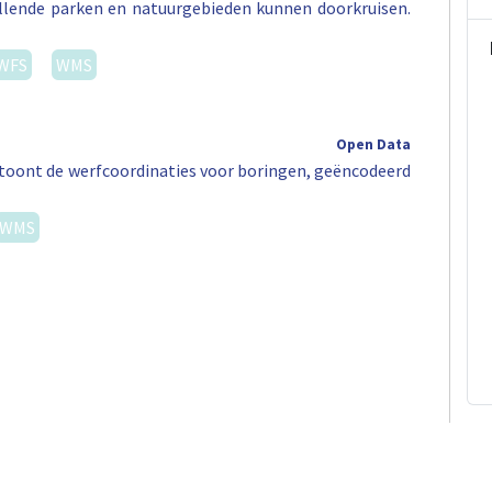
illende parken en natuurgebieden kunnen doorkruisen.
WFS
WMS
Open Data
ag toont de werfcoordinaties voor boringen, geëncodeerd
WMS