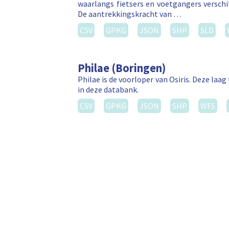
waarlangs fietsers en voetgangers versch
De aantrekkingskracht van …
CSV
GPKG
JSON
SHP
SLD
Philae (Boringen)
Philae is de voorloper van Osiris. Deze la
in deze databank.
CSV
GPKG
JSON
SHP
WFS