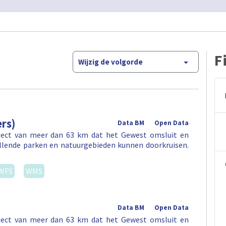
F
Wijzig de volgorde
rs)
Data BM
Open Data
aject van meer dan 63 km dat het Gewest omsluit en
illende parken en natuurgebieden kunnen doorkruisen.
WFS
WMS
Data BM
Open Data
aject van meer dan 63 km dat het Gewest omsluit en