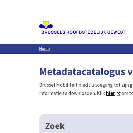
Aller
au
contenu
principal
Home
Metadatacatalogus va
Brussel Mobiliteit biedt u toegang tot zijn 
informatie te downloaden. Klik
hier
om to
Zoek