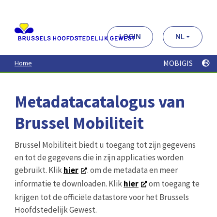
Aller
au
contenu
principal
LOGIN
NL
MOBIGIS
Home
Metadatacatalogus van
Brussel Mobiliteit
Brussel Mobiliteit biedt u toegang tot zijn gegevens
en tot de gegevens die in zijn applicaties worden
gebruikt. Klik
hier
. om de metadata en meer
informatie te downloaden. Klik
hier
om toegang te
krijgen tot de officiële datastore voor het Brussels
Hoofdstedelijk Gewest.