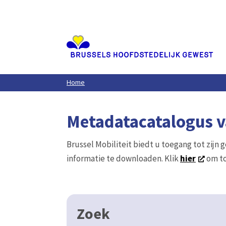
Aller
au
contenu
principal
Home
Metadatacatalogus va
Brussel Mobiliteit biedt u toegang tot zijn 
informatie te downloaden. Klik
hier
om to
Zoek