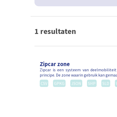
1 resultaten
Zipcar zone
Zipcar is een systeem van deelmobilitei
principe. De zone waarin gebruik kan gema
CSV
GPKG
JSON
SHP
SLD