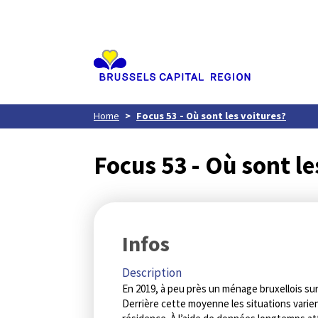
Aller
au
contenu
principal
Home
Focus 53 - Où sont les voitures?
Focus 53 - Où sont le
Infos
Description
En 2019, à peu près un ménage bruxellois su
Derrière cette moyenne les situations varie