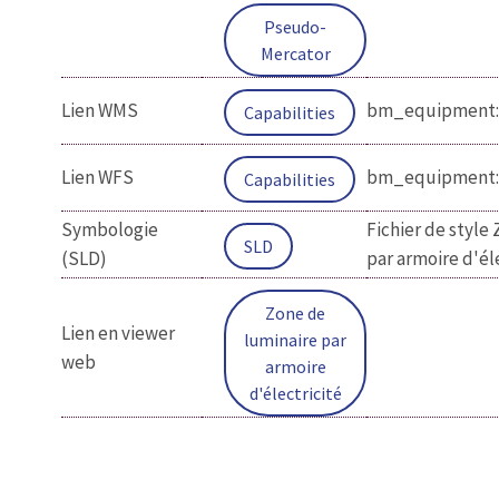
Pseudo-
Mercator
Lien WMS
bm_equipment:l
Capabilities
Lien WFS
bm_equipment:l
Capabilities
Symbologie
Fichier de style
SLD
(SLD)
par armoire d'él
Zone de
Lien en viewer
luminaire par
web
armoire
d'électricité