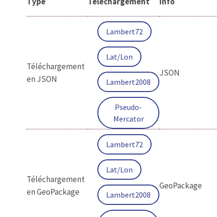
Type
Téléchargement
Info
Lambert72
Lat/Lon
Téléchargement
JSON
en JSON
Lambert2008
Pseudo-
Mercator
Lambert72
Lat/Lon
Téléchargement
GeoPackage
en GeoPackage
Lambert2008