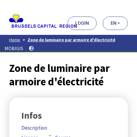
Aller
au
contenu
principal
LOGIN
EN
Home
Zone de luminaire par armoire d'électricité
MOBIGIS
Zone de luminaire par
armoire d'électricité
Infos
Description