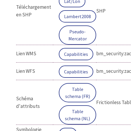
Lat/Lon
Téléchargement
SHP
en SHP
Lambert2008
Pseudo-
Mercator
Lien WMS
bm_security:za
Capabilities
Lien WFS
bm_security:za
Capabilities
Table
schema (FR)
Schéma
Frictionless Ta
d'attributs
Table
schema (NL)
Symbologie