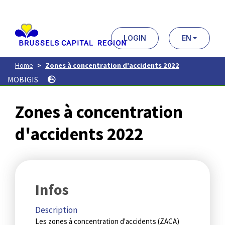
Aller
au
contenu
principal
LOGIN
EN
Home
Zones à concentration d'accidents 2022
MOBIGIS
Zones à concentration
d'accidents 2022
Infos
Description
Les zones à concentration d'accidents (ZACA)