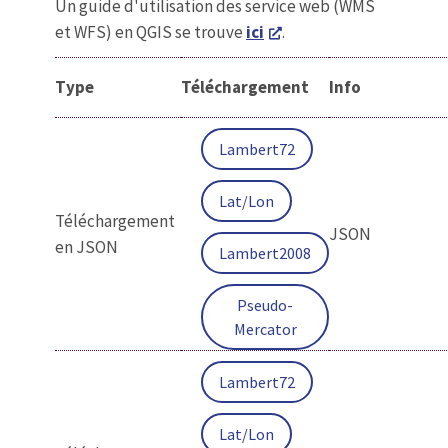
Un guide d'utilisation des service web (WMS
et WFS) en QGIS se trouve
ici
.
Type
Téléchargement
Info
Lambert72
Lat/Lon
Téléchargement
JSON
en JSON
Lambert2008
Pseudo-
Mercator
Lambert72
Lat/Lon