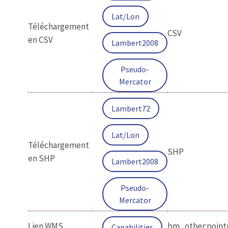
Lat/Lon
Téléchargement
CSV
en CSV
Lambert2008
Pseudo-
Mercator
Lambert72
Lat/Lon
Téléchargement
SHP
en SHP
Lambert2008
Pseudo-
Mercator
Lien WMS
bm_other:point
Capabilities