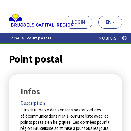
Aller
au
contenu
principal
LOGIN
EN
MOBIGIS
Home
Point postal
Point postal
Infos
Description
L' institut belge des services postaux et des
télécommunications met à jour une liste avec les
points postals en belgiques. Les données pour la
région Bruxelloise sont mise à jour tous les jours.