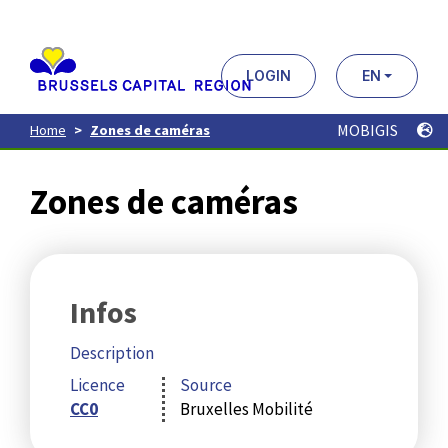
Aller
au
contenu
principal
LOGIN
EN
MOBIGIS
Home
Zones de caméras
Zones de caméras
Infos
Description
Licence
Source
CC0
Bruxelles Mobilité