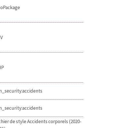
oPackage
SV
HP
_security:accidents
_security:accidents
chier de style Accidents corporels (2020-