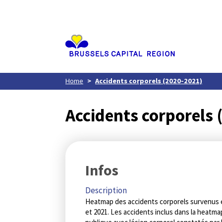
Aller
au
contenu
principal
Home
Accidents corporels (2020-2021)
Accidents corporels 
Infos
Description
Heatmap des accidents corporels survenus e
et 2021. Les accidents inclus dans la heatma