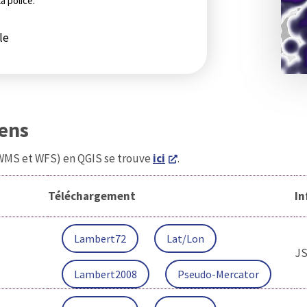
a police.
le
iens
(WMS et WFS) en QGIS se trouve
ici
.
Téléchargement
In
Lambert72
Lat/Lon
J
Lambert2008
Pseudo-Mercator