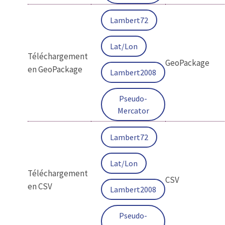
Lambert72
Lat/Lon
Téléchargement
GeoPackage
en GeoPackage
Lambert2008
Pseudo-
Mercator
Lambert72
Lat/Lon
Téléchargement
CSV
en CSV
Lambert2008
Pseudo-