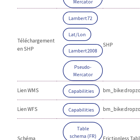
Mercator
Lambert72
Lat/Lon
Téléchargement
SHP
en SHP
Lambert2008
Pseudo-
Mercator
Lien WMS
bm_bike:dropz
Capabilities
Lien WFS
bm_bike:dropz
Capabilities
Table
schema (FR)
Schéma
Frictionless Tab