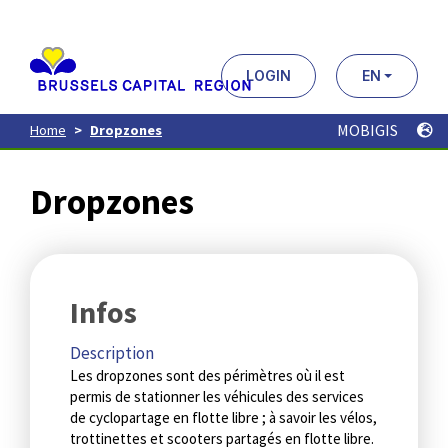
Aller
au
contenu
principal
LOGIN
EN
MOBIGIS
Home
Dropzones
Dropzones
Infos
Description
Les dropzones sont des périmètres où il est
permis de stationner les véhicules des services
de cyclopartage en flotte libre ; à savoir les vélos,
trottinettes et scooters partagés en flotte libre.