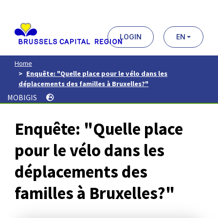
Aller
au
contenu
principal
LOGIN
EN
Home
Enquête: "Quelle place pour le vélo dans les
déplacements des familles à Bruxelles?"
MOBIGIS
Enquête: "Quelle place
pour le vélo dans les
déplacements des
familles à Bruxelles?"