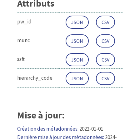
Attributs
pw_id
JSON
CSV
munc
JSON
CSV
ssft
JSON
CSV
hierarchy_code
JSON
CSV
Mise à jour:
Création des métadonnées:
2022-01-01
Dernière mise à jour des métadonnées:
2024-