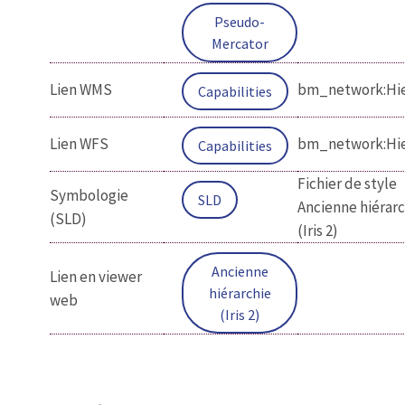
Pseudo-
Mercator
Lien WMS
bm_network:Hie
Capabilities
Lien WFS
bm_network:Hie
Capabilities
Fichier de style
Symbologie
SLD
Ancienne hiérarc
(SLD)
(Iris 2)
Ancienne
Lien en viewer
hiérarchie
web
(Iris 2)