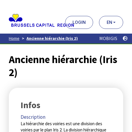
Aller
au
contenu
principal
LOGIN
EN
MOBIGIS
Home
Ancienne hiérarchie (Iris 2)
Ancienne hiérarchie (Iris
2)
Infos
Description
La hiérarchie des voiries est une division des
voiries par le plan Iris 2. La division hiérarchique