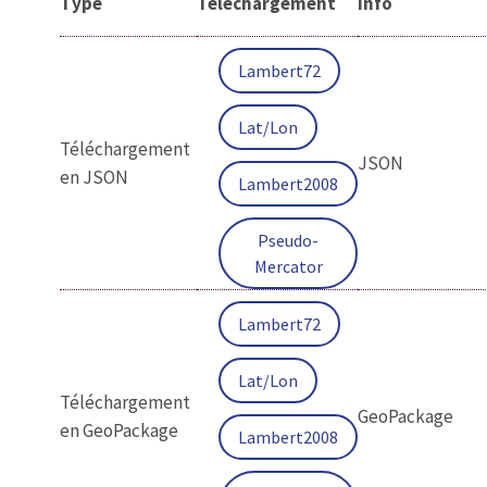
Type
Téléchargement
Info
Lambert72
Lat/Lon
Téléchargement
JSON
en JSON
Lambert2008
Pseudo-
Mercator
Lambert72
Lat/Lon
Téléchargement
GeoPackage
en GeoPackage
Lambert2008