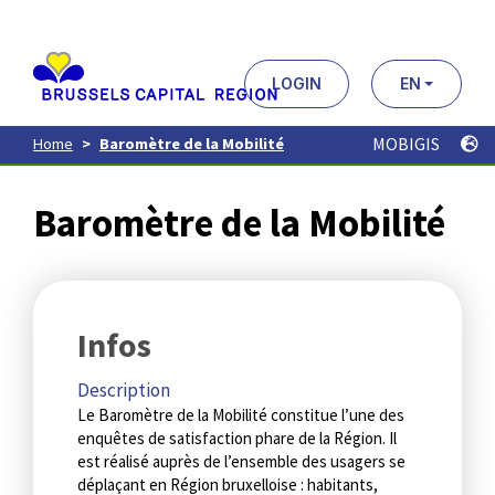
Aller
au
contenu
principal
LOGIN
EN
MOBIGIS
Home
Baromètre de la Mobilité
Baromètre de la Mobilité
Infos
Description
Le Baromètre de la Mobilité constitue l’une des
enquêtes de satisfaction phare de la Région. Il
est réalisé auprès de l’ensemble des usagers se
déplaçant en Région bruxelloise : habitants,