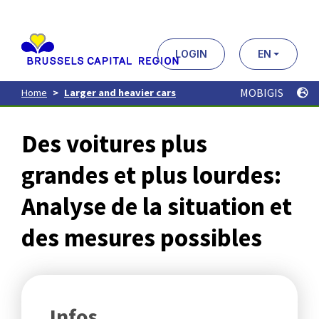
Aller
au
contenu
principal
LOGIN
EN
MOBIGIS
Home
Larger and heavier cars
Des voitures plus
grandes et plus lourdes:
Analyse de la situation et
des mesures possibles
Infos