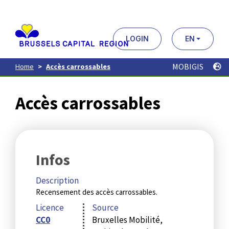
Aller
au
contenu
principal
LOGIN
EN
MOBIGIS
Home
Accès carrossables
Accès carrossables
Infos
Description
Recensement des accès carrossables.
Licence
Source
CC0
Bruxelles Mobilité,