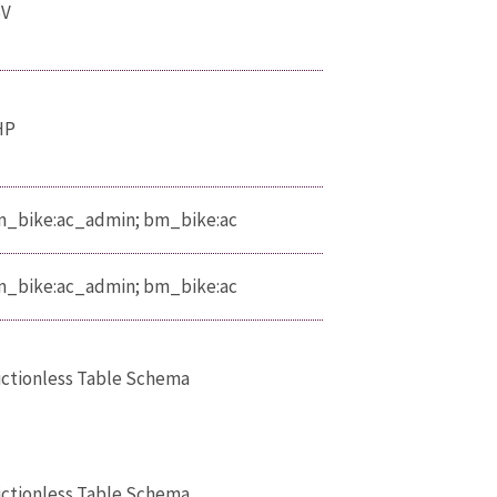
SV
HP
_bike:ac_admin; bm_bike:ac
_bike:ac_admin; bm_bike:ac
ictionless Table Schema
ictionless Table Schema