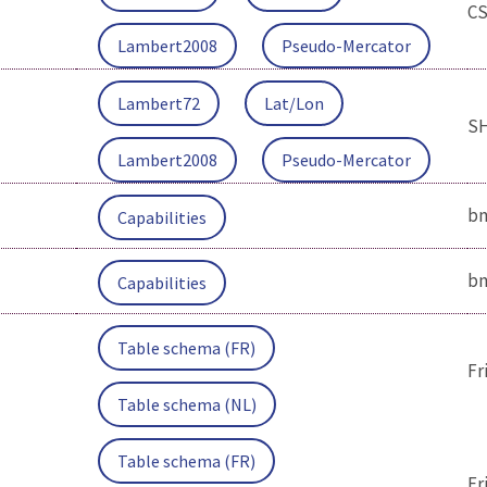
C
Lambert2008
Pseudo-Mercator
Lambert72
Lat/Lon
S
Lambert2008
Pseudo-Mercator
bm
Capabilities
bm
Capabilities
Table schema (FR)
Fr
Table schema (NL)
Table schema (FR)
Fr