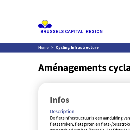
Aller
au
contenu
principal
Home
Cycling Infrastructure
Aménagements cycla
Infos
Description
De fietsinfrastructuur is een aanduiding v
fietsstroken, fietsgoten en fiets-/busstrok