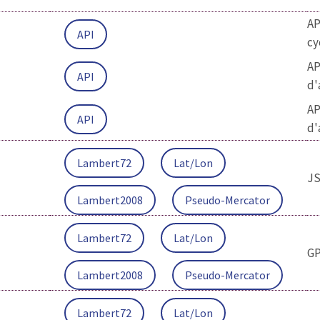
AP
API
cy
AP
API
d'
AP
API
d'
Lambert72
Lat/Lon
J
Lambert2008
Pseudo-Mercator
Lambert72
Lat/Lon
G
Lambert2008
Pseudo-Mercator
Lambert72
Lat/Lon