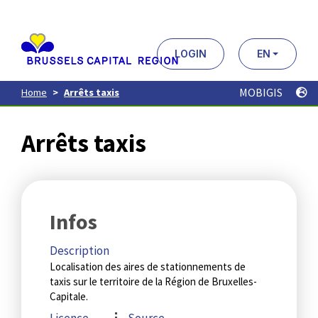
Aller
au
contenu
principal
LOGIN
EN
MOBIGIS
Home
Arrêts taxis
Arrêts taxis
Infos
Description
Localisation des aires de stationnements de
taxis sur le territoire de la Région de Bruxelles-
Capitale.