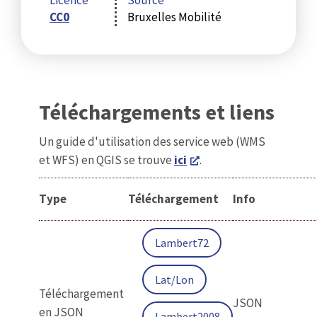
Licence
Source
CC0
Bruxelles Mobilité
Téléchargements et liens
Un guide d'utilisation des service web (WMS
et WFS) en QGIS se trouve
ici
.
Type
Téléchargement
Info
Lambert72
Lat/Lon
Téléchargement
JSON
en JSON
Lambert2008