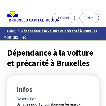
Aller
au
contenu
principal
LOGIN
EN
Home
Dépendance à la voiture et précarité à Bruxelles
MOBIGIS
Dépendance à la voiture
et précarité à Bruxelles
Infos
Description
Dans ce rapport , nous abordons les enjeux