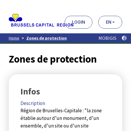
Aller
au
contenu
principal
LOGIN
EN
MOBIGIS
Home
Zones de protection
Zones de protection
Infos
Description
Région de Bruxelles-Capitale : "la zone
établie autour d’un monument, d’un
ensemble, d’un site ou d’un site