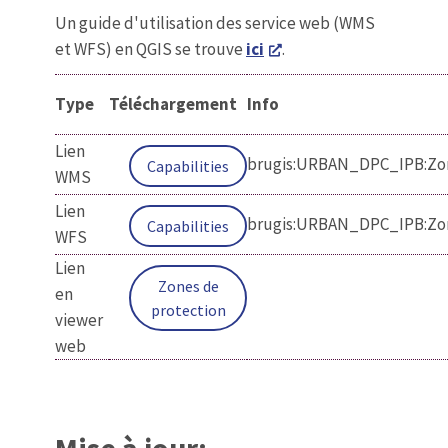
Un guide d'utilisation des service web (WMS
et WFS) en QGIS se trouve
ici
.
Type
Téléchargement
Info
Lien
brugis:URBAN_DPC_IPB:Zo
Capabilities
WMS
Lien
brugis:URBAN_DPC_IPB:Zo
Capabilities
WFS
Lien
Zones de
en
protection
viewer
web
Mise à jour: