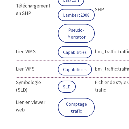
Téléchargement
SHP
en SHP
Lambert2008
Pseudo-
Mercator
Lien WMS
bm_traffic:traf
Capabilities
Lien WFS
bm_traffic:traf
Capabilities
Symbologie
Fichier de styl
SLD
(SLD)
trafic
Lien en viewer
Comptage
web
trafic