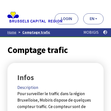
Aller
au
contenu
principal
LOGIN
EN
MOBIGIS
Home
Comptage trafic
Comptage trafic
Infos
Description
Pour surveiller le traffic dans la région
Bruxelloise, Mobiris dispose de quelques
compteur traffic. Ce compteur sont de