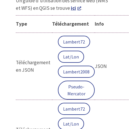
Un guide d'utilisation des service web (WMS
et WFS) en QGIS se trouve
ici
.
Type
Téléchargement
Info
Lambert72
Lat/Lon
Téléchargement
JSON
en JSON
Lambert2008
Pseudo-
Mercator
Lambert72
Lat/Lon