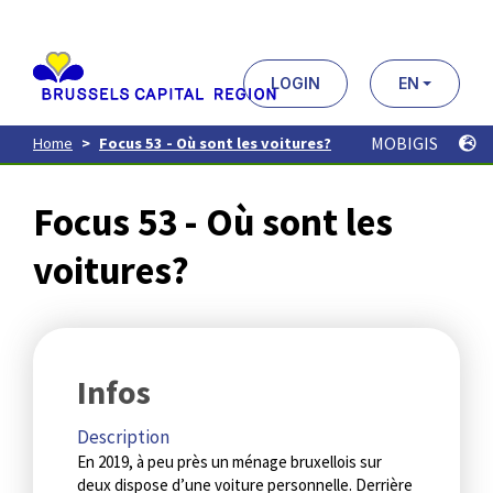
Aller
au
contenu
principal
LOGIN
EN
MOBIGIS
Home
Focus 53 - Où sont les voitures?
Focus 53 - Où sont les
voitures?
Infos
Description
En 2019, à peu près un ménage bruxellois sur
deux dispose d’une voiture personnelle. Derrière