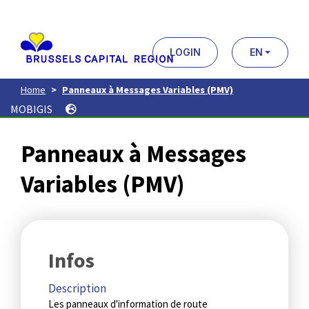
Aller
au
contenu
principal
LOGIN
EN
Home
Panneaux à Messages Variables (PMV)
MOBIGIS
Panneaux à Messages
Variables (PMV)
Infos
Description
Les panneaux d'information de route