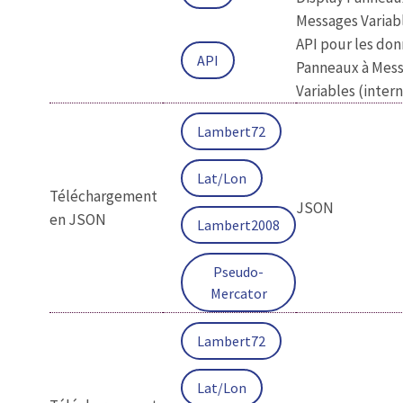
Messages Variab
API pour les do
API
Panneaux à Mes
Variables (inter
Lambert72
Lat/Lon
Téléchargement
JSON
en JSON
Lambert2008
Pseudo-
Mercator
Lambert72
Lat/Lon