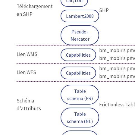
Lat/Lon
Téléchargement
SHP
en SHP
Lambert2008
Pseudo-
Mercator
bm_mobiris:pmv
Lien WMS
Capabilities
bm_mobiris:pm
bm_mobiris:pmv
Lien WFS
Capabilities
bm_mobiris:pm
Table
schema (FR)
Schéma
Frictionless Ta
d'attributs
Table
schema (NL)