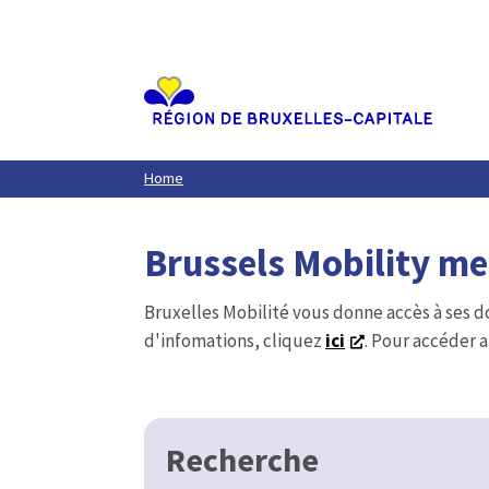
Aller
au
contenu
principal
Home
Brussels Mobility m
Bruxelles Mobilité vous donne accès à ses d
d'infomations, cliquez
ici
. Pour accéder a
Recherche