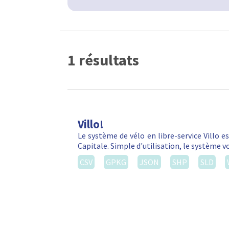
1 résultats
Villo!
Le système de vélo en libre-service Villo e
Capitale. Simple d'utilisation, le système 
CSV
GPKG
JSON
SHP
SLD