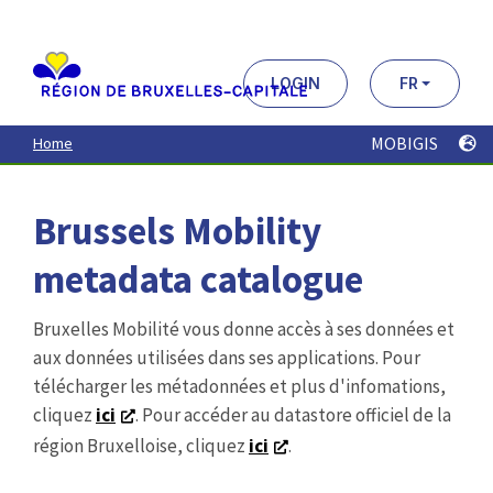
Aller
au
contenu
principal
LOGIN
FR
MOBIGIS
Home
Brussels Mobility
metadata catalogue
Bruxelles Mobilité vous donne accès à ses données et
aux données utilisées dans ses applications. Pour
télécharger les métadonnées et plus d'infomations,
cliquez
ici
. Pour accéder au datastore officiel de la
région Bruxelloise, cliquez
ici
.