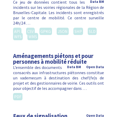
Ce jeu de données contient tous les
Data BM
incidents sur les voiries régionales de la Région de
Bruxelles-Capitale. Les incidents sont enregistrés
par le centre de mobilité. Ce centre surveille
24h/24 …
API
CSV
GPKG
JSON
SHP
SLD
WFS
WMS
Aménagements piétons et pour
personnes à mobilité réduite
L’ensemble des documents
Data BM
Open Data
consacrés aux infrastructures piétonnes constitue
un vademecum à destination des chef(fe)s de
projet et des gestionnaires de voirie. Ces outils ont
pour objectif de les accompagner dans …
PDF
Feux de signalisation
Open Data