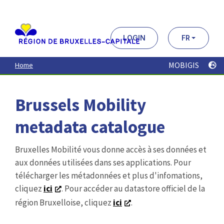
Aller
au
contenu
principal
LOGIN
FR
MOBIGIS
Home
Brussels Mobility
metadata catalogue
Bruxelles Mobilité vous donne accès à ses données et
aux données utilisées dans ses applications. Pour
télécharger les métadonnées et plus d'infomations,
cliquez
ici
. Pour accéder au datastore officiel de la
région Bruxelloise, cliquez
ici
.