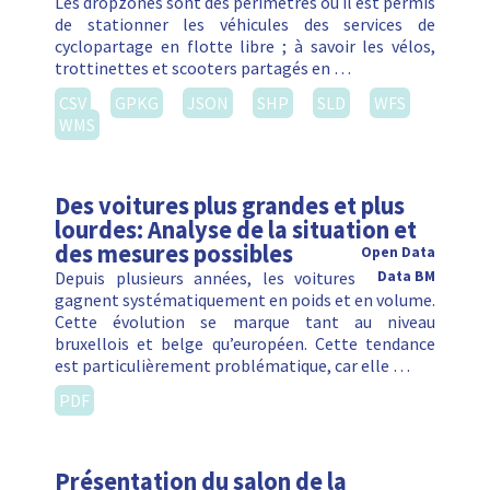
Les dropzones sont des périmètres où il est permis
de stationner les véhicules des services de
cyclopartage en flotte libre ; à savoir les vélos,
trottinettes et scooters partagés en …
CSV
GPKG
JSON
SHP
SLD
WFS
WMS
Des voitures plus grandes et plus
lourdes: Analyse de la situation et
des mesures possibles
Open Data
Depuis plusieurs années, les voitures
Data BM
gagnent systématiquement en poids et en volume.
Cette évolution se marque tant au niveau
bruxellois et belge qu’européen. Cette tendance
est particulièrement problématique, car elle …
PDF
Présentation du salon de la