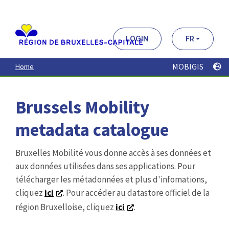
Aller
au
contenu
principal
LOGIN
FR
MOBIGIS
Home
Brussels Mobility
metadata catalogue
Bruxelles Mobilité vous donne accès à ses données et
aux données utilisées dans ses applications. Pour
télécharger les métadonnées et plus d'infomations,
cliquez
ici
. Pour accéder au datastore officiel de la
région Bruxelloise, cliquez
ici
.