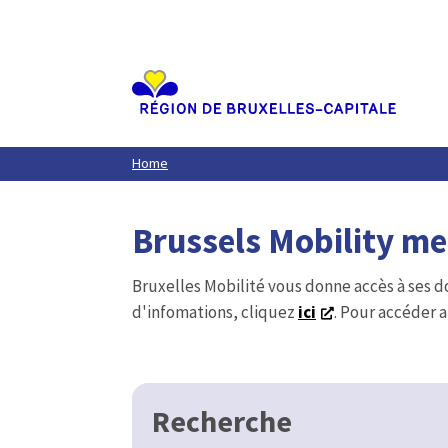
Aller
au
contenu
principal
Home
Brussels Mobility m
Bruxelles Mobilité vous donne accès à ses d
d'infomations, cliquez
ici
. Pour accéder a
Recherche