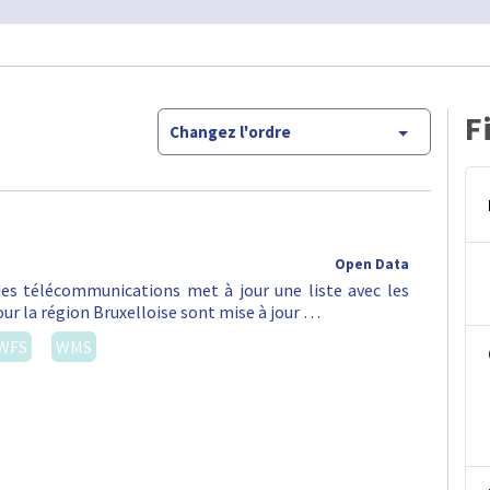
F
Changez l'ordre
Open Data
 des télécommunications met à jour une liste avec les
ur la région Bruxelloise sont mise à jour …
WFS
WMS