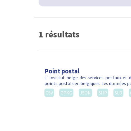
1 résultats
Point postal
L' institut belge des services postaux et
points postals en belgiques. Les données po
CSV
GPKG
JSON
SHP
SLD