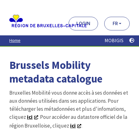
Aller
au
contenu
principal
LOGIN
FR
MOBIGIS
Home
Brussels Mobility
metadata catalogue
Bruxelles Mobilité vous donne accès à ses données et
aux données utilisées dans ses applications. Pour
télécharger les métadonnées et plus d'infomations,
cliquez
ici
. Pour accéder au datastore officiel de la
région Bruxelloise, cliquez
ici
.