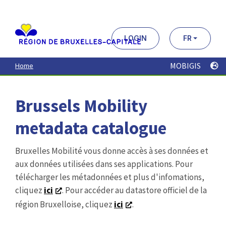
Aller
au
contenu
principal
LOGIN
FR
MOBIGIS
Home
Brussels Mobility
metadata catalogue
Bruxelles Mobilité vous donne accès à ses données et
aux données utilisées dans ses applications. Pour
télécharger les métadonnées et plus d'infomations,
cliquez
ici
. Pour accéder au datastore officiel de la
région Bruxelloise, cliquez
ici
.