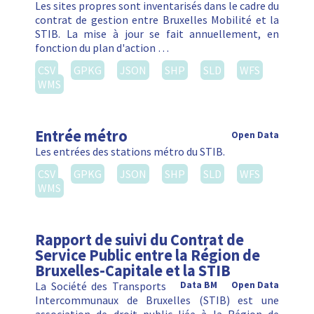
Les sites propres sont inventarisés dans le cadre du
contrat de gestion entre Bruxelles Mobilité et la
STIB. La mise à jour se fait annuellement, en
fonction du plan d'action …
CSV
GPKG
JSON
SHP
SLD
WFS
WMS
Entrée métro
Open Data
Les entrées des stations métro du STIB.
CSV
GPKG
JSON
SHP
SLD
WFS
WMS
Rapport de suivi du Contrat de
Service Public entre la Région de
Bruxelles-Capitale et la STIB
La Société des Transports
Data BM
Open Data
Intercommunaux de Bruxelles (STIB) est une