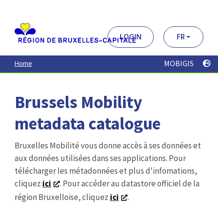
Aller
au
contenu
principal
LOGIN
FR
MOBIGIS
Home
Brussels Mobility
metadata catalogue
Bruxelles Mobilité vous donne accès à ses données et
aux données utilisées dans ses applications. Pour
télécharger les métadonnées et plus d'infomations,
cliquez
ici
. Pour accéder au datastore officiel de la
région Bruxelloise, cliquez
ici
.