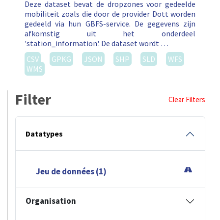
Deze dataset bevat de dropzones voor gedeelde
mobiliteit zoals die door de provider Dott worden
gedeeld via hun GBFS-service. De gegevens zijn
afkomstig uit het onderdeel
'station_information'. De dataset wordt …
CSV
GPKG
JSON
SHP
SLD
WFS
WMS
Filter
Clear Filters
Datatypes
Jeu de données (1)
Organisation