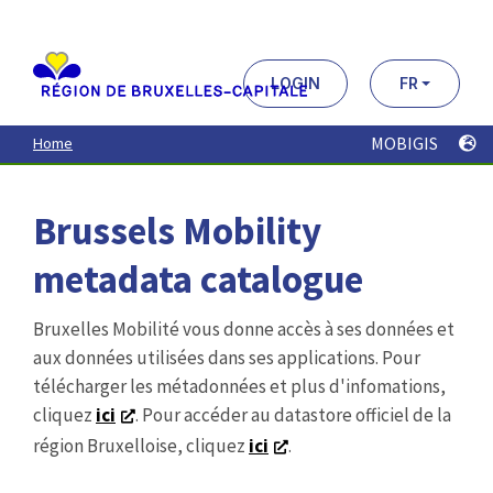
Aller
au
contenu
principal
LOGIN
FR
MOBIGIS
Home
Brussels Mobility
metadata catalogue
Bruxelles Mobilité vous donne accès à ses données et
aux données utilisées dans ses applications. Pour
télécharger les métadonnées et plus d'infomations,
cliquez
ici
. Pour accéder au datastore officiel de la
région Bruxelloise, cliquez
ici
.