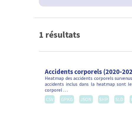
1 résultats
Accidents corporels (2020-20
Heatmap des accidents corporels survenus 
accidents inclus dans la heatmap sont les
corporel …
CSV
GPKG
JSON
SHP
SLD