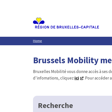
Aller
au
contenu
principal
Home
Brussels Mobility m
Bruxelles Mobilité vous donne accès à ses d
d'infomations, cliquez
ici
. Pour accéder a
Recherche