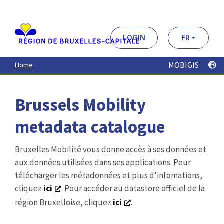
Aller
au
contenu
principal
LOGIN
FR
MOBIGIS
Home
Brussels Mobility
metadata catalogue
Bruxelles Mobilité vous donne accès à ses données et
aux données utilisées dans ses applications. Pour
télécharger les métadonnées et plus d'infomations,
cliquez
ici
. Pour accéder au datastore officiel de la
région Bruxelloise, cliquez
ici
.