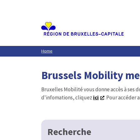
Aller
au
contenu
principal
Home
Brussels Mobility m
Bruxelles Mobilité vous donne accès à ses d
d'infomations, cliquez
ici
. Pour accéder a
Recherche