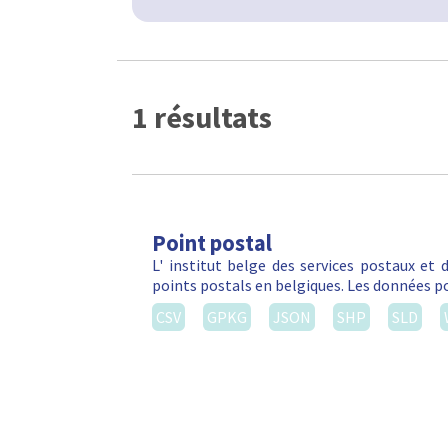
1 résultats
Point postal
L' institut belge des services postaux et
points postals en belgiques. Les données po
CSV
GPKG
JSON
SHP
SLD