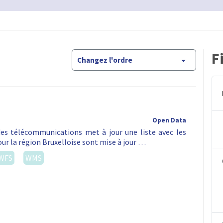
F
Changez l'ordre
Open Data
 des télécommunications met à jour une liste avec les
ur la région Bruxelloise sont mise à jour …
WFS
WMS