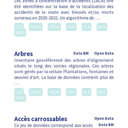
Les zones à concentration d'accidents (ZACA) ont
été identifiées sur la base de la localisation des
accidents de la route avec blessés et/ou morts
survenus en 2020-2021. Un algorithme de …
CSV
GPKG
JSON
SHP
SLD
WFS
WMS
Arbres
Data BM
Open Data
Inventaire georéférencé des arbres d'alignement
situés le long des voiries régionales. Ces arbres
sont gérés par la cellule Plantations, fontaines et
œuvres d'art. La base de données contient plus de
…
CSV
GPKG
JSON
SHP
SLD
WFS
WMS
Accès carrossables
Open Data
Ce jeu de données correspond aux accès
Data BM