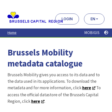
Aller
au
contenu
principal
LOGIN
EN
MOBIGIS
Home
Brussels Mobility
metadata catalogue
Brussels Mobility gives you access to its data and to
the data used in its applications. To download the
metadata and for more information, click
here
To
access the official datastore of the Brussels Capital
Region, click
here
.