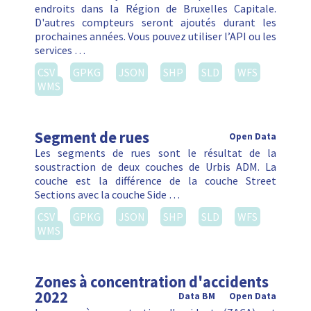
endroits dans la Région de Bruxelles Capitale.
D'autres compteurs seront ajoutés durant les
prochaines années. Vous pouvez utiliser l’API ou les
services …
CSV
GPKG
JSON
SHP
SLD
WFS
WMS
Segment de rues
Open Data
Les segments de rues sont le résultat de la
soustraction de deux couches de Urbis ADM. La
couche est la différence de la couche Street
Sections avec la couche Side …
CSV
GPKG
JSON
SHP
SLD
WFS
WMS
Zones à concentration d'accidents
2022
Data BM
Open Data