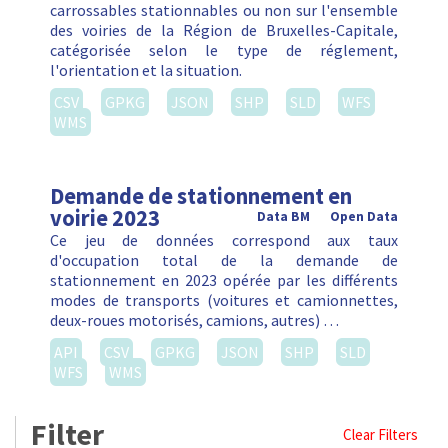
carrossables stationnables ou non sur l'ensemble
des voiries de la Région de Bruxelles-Capitale,
catégorisée selon le type de réglement,
l'orientation et la situation.
CSV
GPKG
JSON
SHP
SLD
WFS
WMS
Demande de stationnement en
voirie 2023
Data BM
Open Data
Ce jeu de données correspond aux taux
d'occupation total de la demande de
stationnement en 2023 opérée par les différents
modes de transports (voitures et camionnettes,
deux-roues motorisés, camions, autres) …
API
CSV
GPKG
JSON
SHP
SLD
WFS
WMS
Filter
Clear Filters