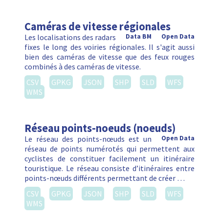
Caméras de vitesse régionales
Les localisations des radars
Data BM
Open Data
fixes le long des voiries régionales. Il s'agit aussi
bien des caméras de vitesse que des feux rouges
combinés à des caméras de vitesse.
CSV
GPKG
JSON
SHP
SLD
WFS
WMS
Réseau points-noeuds (noeuds)
Le réseau des points-nœuds est un
Open Data
réseau de points numérotés qui permettent aux
cyclistes de constituer facilement un itinéraire
touristique. Le réseau consiste d’itinéraires entre
points-nœuds différents permettant de créer …
CSV
GPKG
JSON
SHP
SLD
WFS
WMS