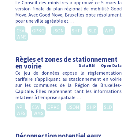
Le Conseil des ministres a approuvé ce 5 mars la
version finale du plan régional de mobilité Good
Move. Avec Good Move, Bruxelles opte résolument
pour une ville agréable et …
CSV
GPKG
JSON
SHP
SLD
WFS
WMS
Règles et zones de stationnement
en voirie
Data BM
Open Data
Ce jeu de données expose la réglementation
tarifaire s’appliquant au stationnement en voirie
sur les communes de la Région de Bruxelles-
Capitale. Elles reprennent tant les informations
relatives à l’emprise spatiale …
API
CSV
GPKG
JSON
SHP
SLD
WFS
WMS
Déconnection potentiel eaux