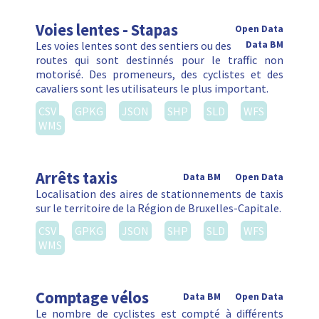
Voies lentes - Stapas
Open Data
Les voies lentes sont des sentiers ou des
Data BM
routes qui sont destinnés pour le traffic non
motorisé. Des promeneurs, des cyclistes et des
cavaliers sont les utilisateurs le plus important.
CSV
GPKG
JSON
SHP
SLD
WFS
WMS
Arrêts taxis
Data BM
Open Data
Localisation des aires de stationnements de taxis
sur le territoire de la Région de Bruxelles-Capitale.
CSV
GPKG
JSON
SHP
SLD
WFS
WMS
Comptage vélos
Data BM
Open Data
Le nombre de cyclistes est compté à différents