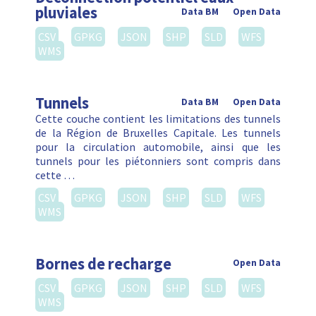
pluviales
Data BM
Open Data
CSV
GPKG
JSON
SHP
SLD
WFS
WMS
Tunnels
Data BM
Open Data
Cette couche contient les limitations des tunnels
de la Région de Bruxelles Capitale. Les tunnels
pour la circulation automobile, ainsi que les
tunnels pour les piétonniers sont compris dans
cette …
CSV
GPKG
JSON
SHP
SLD
WFS
WMS
Bornes de recharge
Open Data
CSV
GPKG
JSON
SHP
SLD
WFS
WMS