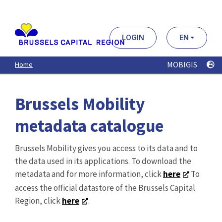
Aller
au
contenu
principal
LOGIN
EN
MOBIGIS
Home
Brussels Mobility
metadata catalogue
Brussels Mobility gives you access to its data and to
the data used in its applications. To download the
metadata and for more information, click
here
To
access the official datastore of the Brussels Capital
Region, click
here
.