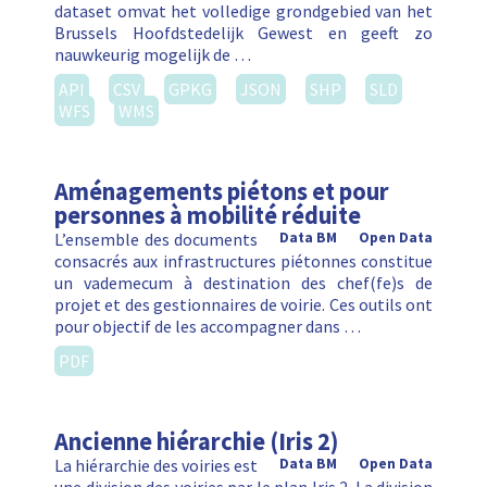
dataset omvat het volledige grondgebied van het
Brussels Hoofdstedelijk Gewest en geeft zo
nauwkeurig mogelijk de …
API
CSV
GPKG
JSON
SHP
SLD
WFS
WMS
Aménagements piétons et pour
personnes à mobilité réduite
L’ensemble des documents
Data BM
Open Data
consacrés aux infrastructures piétonnes constitue
un vademecum à destination des chef(fe)s de
projet et des gestionnaires de voirie. Ces outils ont
pour objectif de les accompagner dans …
PDF
Ancienne hiérarchie (Iris 2)
La hiérarchie des voiries est
Data BM
Open Data