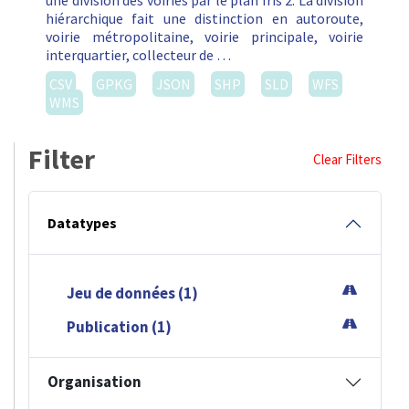
une division des voiries par le plan Iris 2. La division
hiérarchique fait une distinction en autoroute,
voirie métropolitaine, voirie principale, voirie
interquartier, collecteur de …
CSV
GPKG
JSON
SHP
SLD
WFS
WMS
Filter
Clear Filters
Datatypes
Jeu de données (1)
Publication (1)
Organisation