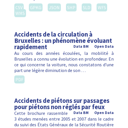
CSV
GPKG
JSON
SHP
SLD
WFS
WMS
Accidents de la circulation à
Bruxelles : un phénomène évoluant
rapidement
Data BM
Open Data
Au cours des années écoulées, la mobilité à
Bruxelles a connu une évolution en profondeur. En
ce qui concerne la voiture, nous constatons d’une
part une légère diminution de son …
PDF
Accidents de piétons sur passages
pour piétons non réglés par feux
Cette brochure rassemble
Data BM
Open Data
3 études menées entre 2005 et 2007 dans le cadre
du suivi des États Généraux de la Sécurité Routière