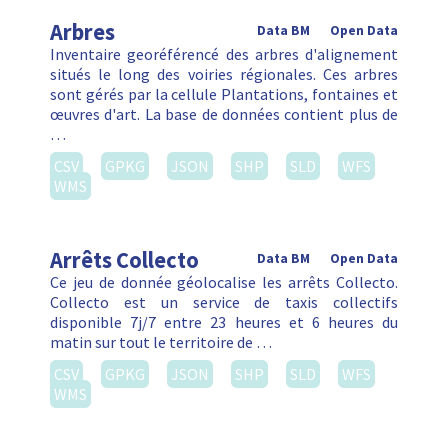
Arbres
Data BM
Open Data
Inventaire georéférencé des arbres d'alignement
situés le long des voiries régionales. Ces arbres
sont gérés par la cellule Plantations, fontaines et
œuvres d'art. La base de données contient plus de
…
CSV
GPKG
JSON
SHP
SLD
WFS
WMS
Arrêts Collecto
Data BM
Open Data
Ce jeu de donnée géolocalise les arrêts Collecto.
Collecto est un service de taxis collectifs
disponible 7j/7 entre 23 heures et 6 heures du
matin sur tout le territoire de …
CSV
GPKG
JSON
SHP
SLD
WFS
WMS