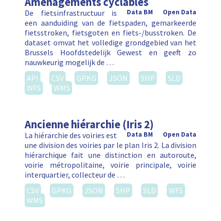
Aménagements cyclables
De fietsinfrastructuur is
Data BM
Open Data
een aanduiding van de fietspaden, gemarkeerde
fietsstroken, fietsgoten en fiets-/busstroken. De
dataset omvat het volledige grondgebied van het
Brussels Hoofdstedelijk Gewest en geeft zo
nauwkeurig mogelijk de …
API
CSV
GPKG
JSON
SHP
SLD
WFS
WMS
Ancienne hiérarchie (Iris 2)
La hiérarchie des voiries est
Data BM
Open Data
une division des voiries par le plan Iris 2. La division
hiérarchique fait une distinction en autoroute,
voirie métropolitaine, voirie principale, voirie
interquartier, collecteur de …
CSV
GPKG
JSON
SHP
SLD
WFS
WMS