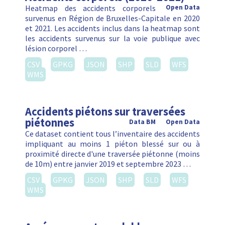
Heatmap des accidents corporels
Open Data
survenus en Région de Bruxelles-Capitale en 2020
et 2021. Les accidents inclus dans la heatmap sont
les accidents survenus sur la voie publique avec
lésion corporel …
CSV
GPKG
JSON
SHP
SLD
WFS
WMS
Accidents piétons sur traversées
piétonnes
Data BM
Open Data
Ce dataset contient tous l’inventaire des accidents
impliquant au moins 1 piéton blessé sur ou à
proximité directe d'une traversée piétonne (moins
de 10m) entre janvier 2019 et septembre 2023 …
CSV
GPKG
JSON
SHP
SLD
WFS
WMS