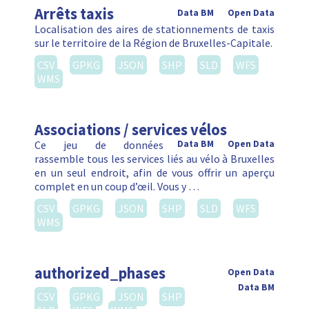
Arrêts taxis
Data BM
Open Data
Localisation des aires de stationnements de taxis
sur le territoire de la Région de Bruxelles-Capitale.
CSV
GPKG
JSON
SHP
SLD
WFS
WMS
Associations / services vélos
Ce jeu de données
Data BM
Open Data
rassemble tous les services liés au vélo à Bruxelles
en un seul endroit, afin de vous offrir un aperçu
complet en un coup d’œil. Vous y …
CSV
GPKG
JSON
SHP
SLD
WFS
WMS
authorized_phases
Open Data
Data BM
CSV
GPKG
JSON
SHP