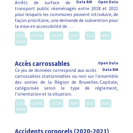
Arrêts de surface de
Data BM
Open Data
transport public réaménagés entre 2018 et 2021
pour lesquels les communes peuvent introduire, de
façon prioritaire, une demande de subvention pour
la mise en accessibilité de …
CSV
GPKG
JSON
SHP
SLD
WFS
WMS
Accès carrossables
Open Data
Ce jeu de données correspond aux accès
Data BM
carrossables stationnables ou non sur l'ensemble
des voiries de la Région de Bruxelles-Capitale,
catégorisée selon le type de réglement,
l'orientation et la situation.
CSV
GPKG
JSON
SHP
SLD
WFS
WMS
Accidents corporels (2020-2021)