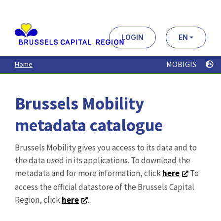
Aller
au
contenu
principal
LOGIN
EN
MOBIGIS
Home
Brussels Mobility
metadata catalogue
Brussels Mobility gives you access to its data and to
the data used in its applications. To download the
metadata and for more information, click
here
To
access the official datastore of the Brussels Capital
Region, click
here
.