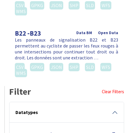
CSV
GPKG
JSON
SHP
SLD
WFS
WMS
B22 -B23
Data BM
Open Data
Les panneaux de signalisation B22 et B23
permettent au cycliste de passer les feux rouges à
une intersections pour continuer tout droit ou à
droit. Les données sont une extraction …
CSV
GPKG
JSON
SHP
SLD
WFS
WMS
Filter
Clear Filters
Datatypes