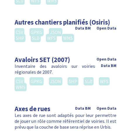
SLD
WFS
WMS
Autres chantiers planifiés (Osiris)
Data BM
Open Data
CSV
GPKG
JSON
SHP
SLD
WFS
WMS
Avaloirs SET (2007)
Open Data
Inventaire des avaloirs sur voiries
Data BM
régionales de 2007.
CSV
GPKG
JSON
SHP
SLD
WFS
WMS
Axes de rues
Data BM
Open Data
Les axes de rue sont adaptés pour leur permettre
de jouer un rôle comme référentiel de voiries. Il est
prévu que la couche de base sera réprise en Urbis.