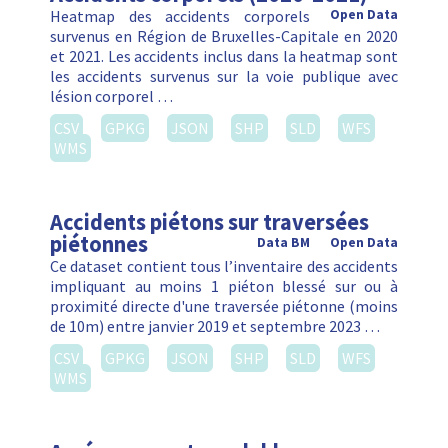
Heatmap des accidents corporels
Open Data
survenus en Région de Bruxelles-Capitale en 2020
et 2021. Les accidents inclus dans la heatmap sont
les accidents survenus sur la voie publique avec
lésion corporel …
CSV
GPKG
JSON
SHP
SLD
WFS
WMS
Accidents piétons sur traversées
piétonnes
Data BM
Open Data
Ce dataset contient tous l’inventaire des accidents
impliquant au moins 1 piéton blessé sur ou à
proximité directe d'une traversée piétonne (moins
de 10m) entre janvier 2019 et septembre 2023 …
CSV
GPKG
JSON
SHP
SLD
WFS
WMS