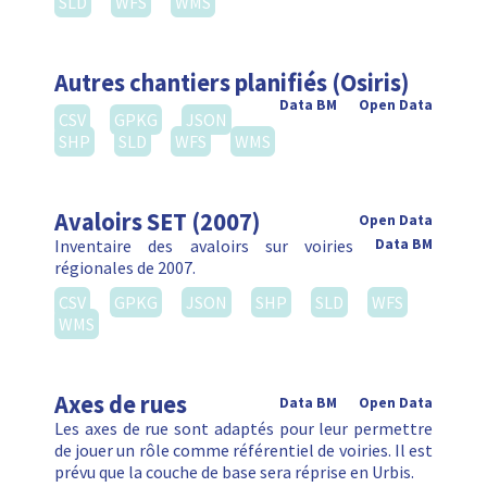
SLD
WFS
WMS
Autres chantiers planifiés (Osiris)
Data BM
Open Data
CSV
GPKG
JSON
SHP
SLD
WFS
WMS
Avaloirs SET (2007)
Open Data
Inventaire des avaloirs sur voiries
Data BM
régionales de 2007.
CSV
GPKG
JSON
SHP
SLD
WFS
WMS
Axes de rues
Data BM
Open Data
Les axes de rue sont adaptés pour leur permettre
de jouer un rôle comme référentiel de voiries. Il est
prévu que la couche de base sera réprise en Urbis.