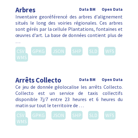
Arbres
Data BM
Open Data
Inventaire georéférencé des arbres d'alignement
situés le long des voiries régionales. Ces arbres
sont gérés par la cellule Plantations, fontaines et
œuvres d'art. La base de données contient plus de
…
CSV
GPKG
JSON
SHP
SLD
WFS
WMS
Arrêts Collecto
Data BM
Open Data
Ce jeu de donnée géolocalise les arrêts Collecto.
Collecto est un service de taxis collectifs
disponible 7j/7 entre 23 heures et 6 heures du
matin sur tout le territoire de …
CSV
GPKG
JSON
SHP
SLD
WFS
WMS