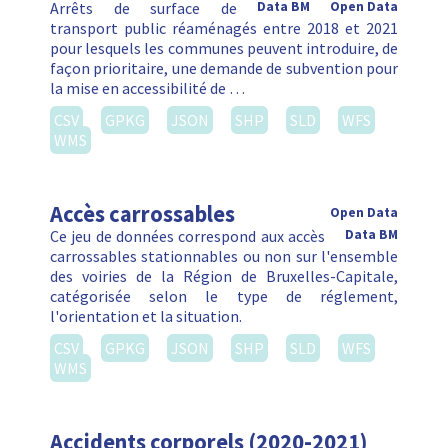
Arrêts de surface de
Data BM
Open Data
transport public réaménagés entre 2018 et 2021
pour lesquels les communes peuvent introduire, de
façon prioritaire, une demande de subvention pour
la mise en accessibilité de …
CSV
GPKG
JSON
SHP
SLD
WFS
WMS
Accès carrossables
Open Data
Ce jeu de données correspond aux accès
Data BM
carrossables stationnables ou non sur l'ensemble
des voiries de la Région de Bruxelles-Capitale,
catégorisée selon le type de réglement,
l'orientation et la situation.
CSV
GPKG
JSON
SHP
SLD
WFS
WMS
Accidents corporels (2020-2021)