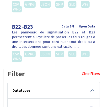
CSV
GPKG
JSON
SHP
SLD
WFS
WMS
B22 -B23
Data BM
Open Data
Les panneaux de signalisation B22 et B23
permettent au cycliste de passer les feux rouges à
une intersections pour continuer tout droit ou à
droit. Les données sont une extraction …
CSV
GPKG
JSON
SHP
SLD
WFS
WMS
Filter
Clear Filters
Datatypes