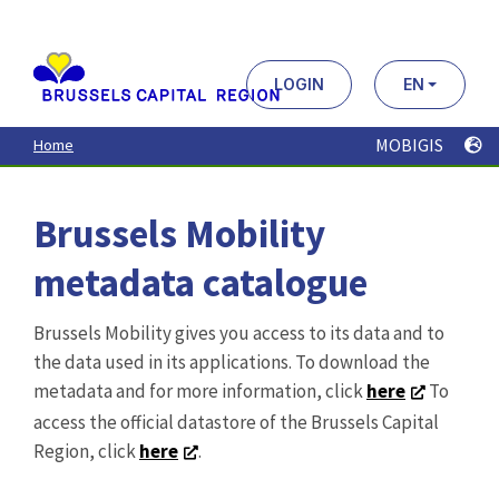
Aller
au
contenu
principal
LOGIN
EN
MOBIGIS
Home
Brussels Mobility
metadata catalogue
Brussels Mobility gives you access to its data and to
the data used in its applications. To download the
metadata and for more information, click
here
To
access the official datastore of the Brussels Capital
Region, click
here
.