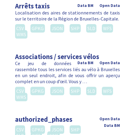
Arrêts taxis
Data BM
Open Data
Localisation des aires de stationnements de taxis
sur le territoire de la Région de Bruxelles-Capitale.
CSV
GPKG
JSON
SHP
SLD
WFS
WMS
Associations / services vélos
Ce jeu de données
Data BM
Open Data
rassemble tous les services liés au vélo à Bruxelles
en un seul endroit, afin de vous offrir un aperçu
complet en un coup d’œil. Vous y …
CSV
GPKG
JSON
SHP
SLD
WFS
WMS
authorized_phases
Open Data
Data BM
CSV
GPKG
JSON
SHP