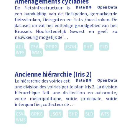
Aménagements cyclables
De fietsinfrastructuur is
Data BM
Open Data
een aanduiding van de fietspaden, gemarkeerde
fietsstroken, fietsgoten en fiets-/busstroken. De
dataset omvat het volledige grondgebied van het
Brussels Hoofdstedelijk Gewest en geeft zo
nauwkeurig mogelijk de …
API
CSV
GPKG
JSON
SHP
SLD
WFS
WMS
Ancienne hiérarchie (Iris 2)
La hiérarchie des voiries est
Data BM
Open Data
une division des voiries par le plan Iris 2. La division
hiérarchique fait une distinction en autoroute,
voirie métropolitaine, voirie principale, voirie
interquartier, collecteur de …
CSV
GPKG
JSON
SHP
SLD
WFS
WMS