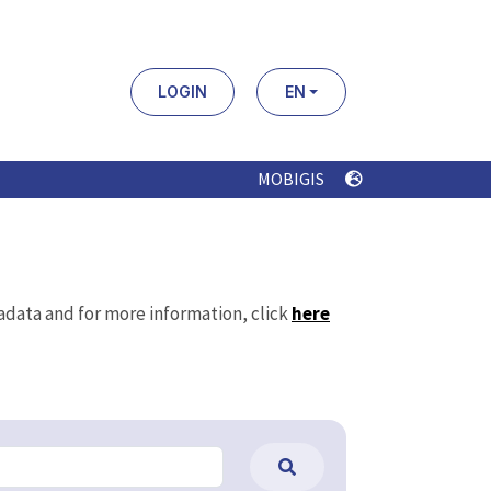
LOGIN
EN
MOBIGIS
tadata and for more information, click
here