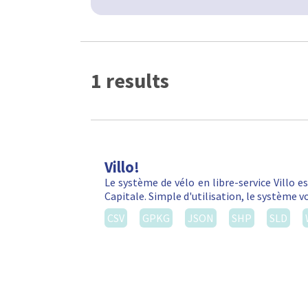
1 results
Villo!
Le système de vélo en libre-service Villo e
Capitale. Simple d'utilisation, le système 
CSV
GPKG
JSON
SHP
SLD