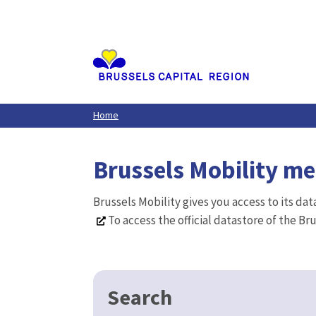
Aller
au
contenu
principal
Home
Brussels Mobility m
Brussels Mobility gives you access to its da
To access the official datastore of the Br
Search