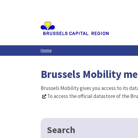
Aller
au
contenu
principal
Home
Brussels Mobility m
Brussels Mobility gives you access to its da
To access the official datastore of the Br
Search