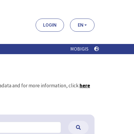
LOGIN
EN
MOBIGIS
tadata and for more information, click
here