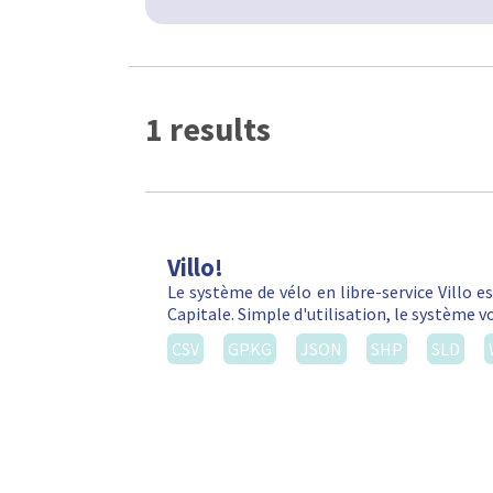
1 results
Villo!
Le système de vélo en libre-service Villo e
Capitale. Simple d'utilisation, le système 
CSV
GPKG
JSON
SHP
SLD