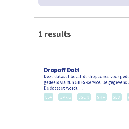
1 results
Dropoff Dott
Deze dataset bevat de dropzones voor gede
gedeeld via hun GBFS-service. De gegevens 
De dataset wordt …
CSV
GPKG
JSON
SHP
SLD