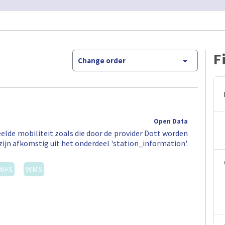
F
Change order
Open Data
elde mobiliteit zoals die door de provider Dott worden
zijn afkomstig uit het onderdeel 'station_information'.
WFS
WMS