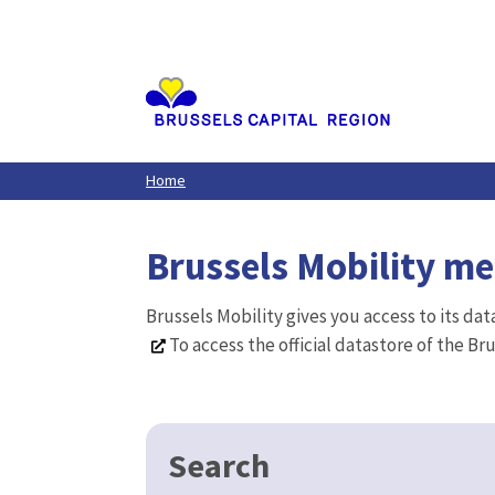
Aller
au
contenu
principal
Home
Brussels Mobility m
Brussels Mobility gives you access to its da
To access the official datastore of the Br
Search