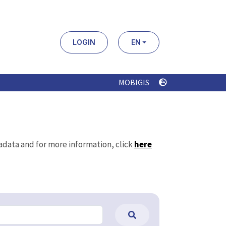
LOGIN
EN
MOBIGIS
tadata and for more information, click
here