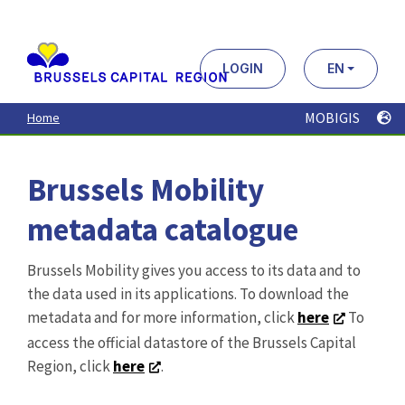
Aller
au
contenu
principal
LOGIN
EN
MOBIGIS
Home
Brussels Mobility
metadata catalogue
Brussels Mobility gives you access to its data and to
the data used in its applications. To download the
metadata and for more information, click
here
To
access the official datastore of the Brussels Capital
Region, click
here
.