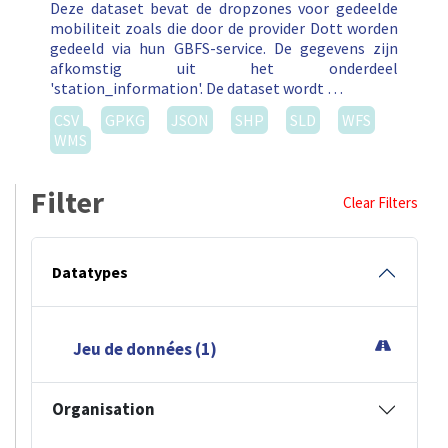
Deze dataset bevat de dropzones voor gedeelde
mobiliteit zoals die door de provider Dott worden
gedeeld via hun GBFS-service. De gegevens zijn
afkomstig uit het onderdeel
'station_information'. De dataset wordt …
CSV
GPKG
JSON
SHP
SLD
WFS
WMS
Filter
Clear Filters
Datatypes
Jeu de données (1)
Organisation