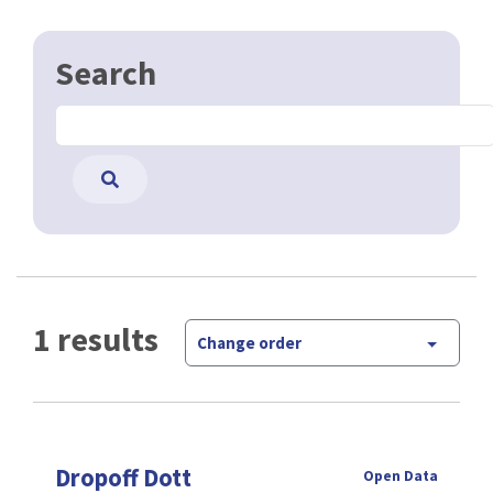
Search
1 results
Change order
Dropoff Dott
Open Data