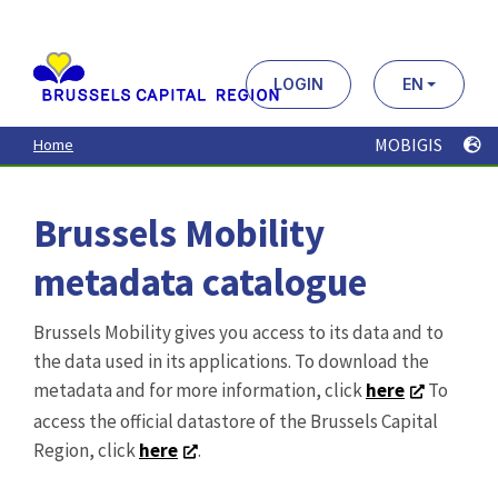
Aller
au
contenu
principal
LOGIN
EN
MOBIGIS
Home
Brussels Mobility
metadata catalogue
Brussels Mobility gives you access to its data and to
the data used in its applications. To download the
metadata and for more information, click
here
To
access the official datastore of the Brussels Capital
Region, click
here
.