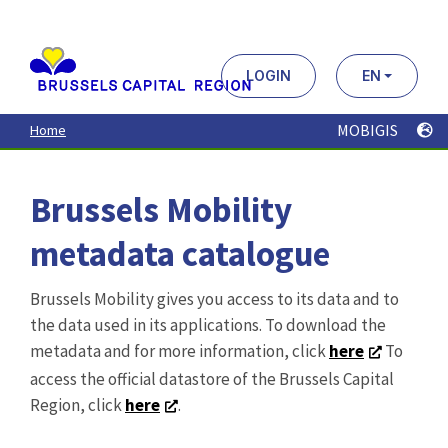
Aller
au
contenu
principal
LOGIN
EN
MOBIGIS
Home
Brussels Mobility
metadata catalogue
Brussels Mobility gives you access to its data and to
the data used in its applications. To download the
metadata and for more information, click
here
To
access the official datastore of the Brussels Capital
Region, click
here
.